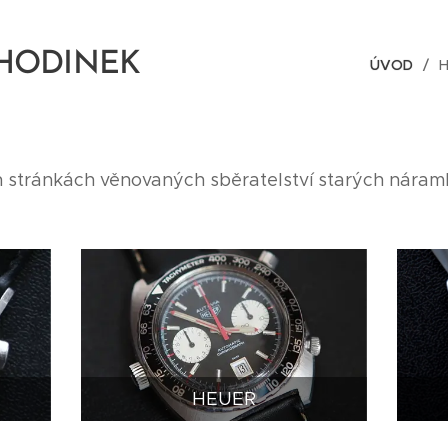
 HODINEK
ÚVOD
H
h stránkách věnovaných sběratelství starých nára
HEUER