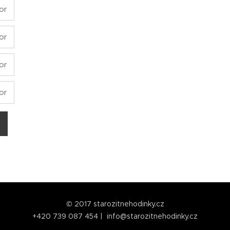
or
or
or
or
© 2017 starozitnehodinky.cz
+420 739 087 454 | info@starozitnehodinky.cz