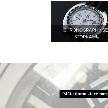
CHRONOGRAPH / S
STOPKAMI
Máte doma staré náram