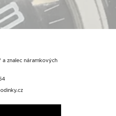
ář a znalec náramkových
54
odinky.cz