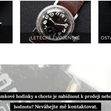
E
LETECKÉ / VOJENSKÉ
OST
kové hodinky a chcete je nabídnout k prodeji nebo 
Neváhejte mě kontaktovat.
hodnotu?